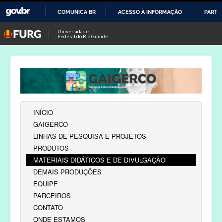
COMUNICA BR
ACESSO À INFORMAÇÃO
PARTI
IR
Universidade
Federal do Rio Grande
PARA
O
CONTEÚDO
INÍCIO
GAIGERCO
LINHAS DE PESQUISA E PROJETOS
PRODUTOS
MATERIAIS DIDÁTICOS E DE DIVULGAÇÃO
DEMAIS PRODUÇÕES
EQUIPE
PARCEIROS
CONTATO
ONDE ESTAMOS